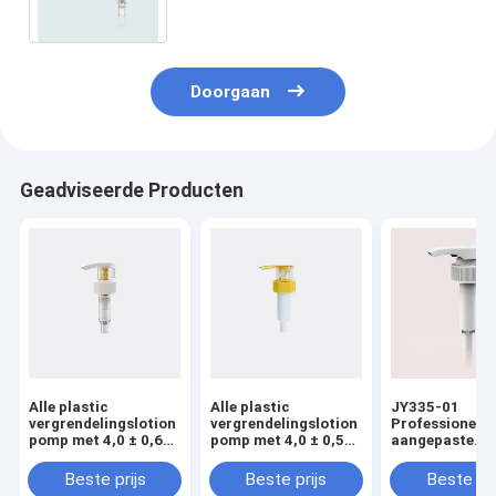
sluiting opties 24/415
Doorgaan
Geadviseerde Producten
Alle plastic
Alle plastic
JY335-01
vergrendelingslotion
vergrendelingslotion
Professionele
pomp met 4,0 ± 0,60
pomp met 4,0 ± 0,50
aangepaste
ml/T
ml/T
waterdichte pl
ontladingspercentage
ontladingspercentage
lotion Pump D
Beste prijs
Beste prijs
Beste pri
voor professioneel
voor professioneel
Lock