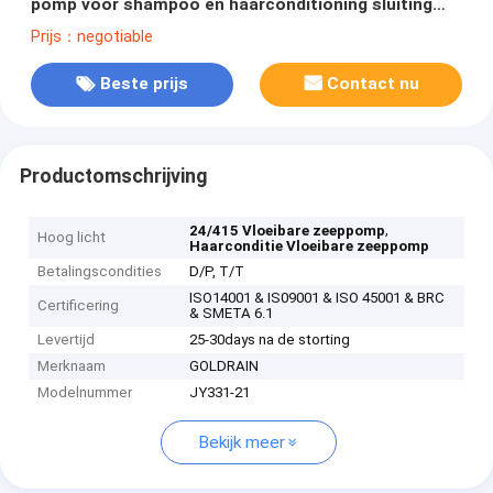
pomp voor shampoo en haarconditioning sluiting
opties 24/415
Prijs：negotiable
Beste prijs
Contact nu
Productomschrijving
,
24/415 Vloeibare zeeppomp
Hoog licht
Haarconditie Vloeibare zeeppomp
Betalingscondities
D/P, T/T
ISO14001 & IS09001 & ISO 45001 & BRC
Certificering
& SMETA 6.1
Levertijd
25-30days na de storting
Merknaam
GOLDRAIN
Modelnummer
JY331-21
Bekijk meer