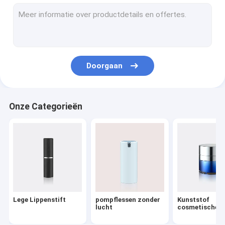
De Pomp van de lotionautomaat
Plastic Trekkerspuitbus
Oliepomp
Doorgaan
Poedercompact
AluminiumKroonkurken
Onze Categorieën
fijne mistspuitbus
Kosmetische Behandelingspompen
HUISDIEREN Kosmetische Flessen
Schuimende Zeeppomp
Lege Lippenstift
pompflessen zonder
Kunststof
Middel om nagellak te verwijderenpomp
lucht
cosmetische p