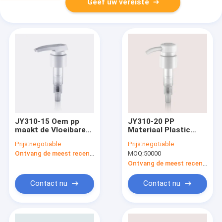
Geef uw vereiste
JY310-15 Oem pp
JY310-20 PP
maakt de Vloeibare
Materiaal Plastic
Geribbelde Pomp van
Zeep Dispenser
Prijs:
negotiable
Prijs:
negotiable
de Lotion Plastic
Pomp Ribbed
Ontvang de meest recente Prijs
MOQ:
50000
Zeep//Aluminium
Smooth Aluminium
3.5cc en 5cc glad
3.5cc En 5cc
Ontvang de meest recente Prijs
Contact nu
Contact nu