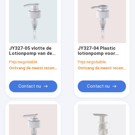
JY327-05 vlotte de
JY327-04 Plastic
Lotionpomp van de
lotionpomp voor
Geribbelde
shampoofles
Prijs:
negotiable
Prijs:
negotiable
Palsluiting Plastic/de
Ontvang de meest recente Prijs
Ontvang de meest recente Prijs
Pompvervanging van
de Zeepautomaat
Contact nu
Contact nu
Huis
Producten
Ongeveer ons