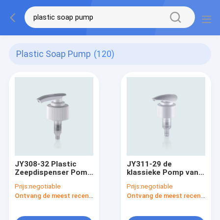
Plastic Soap Pump
(120)
JY308-32 Plastic
JY311-29 de
Zeepdispenser Pomp
klassieke Pomp van
Plastic Zeep Pomp
de de Zeepautomaat
Prijs:
negotiable
Prijs:
negotiable
Tops
van pp Vloeibare/de
Ontvang de meest recente Prijs
Ontvang de meest recente Prijs
Plastic Vervanging
van de Zeeppomp