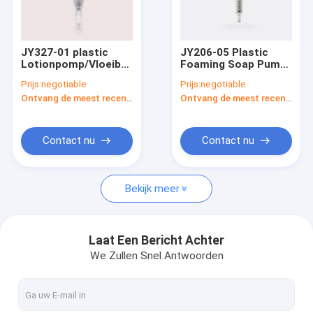
Fabrieksreis
Kwaliteitscontrole
JY327-01 plastic
JY206-05 Plastic
Lotionpomp/Vloeibare
Foaming Soap Pump
Contacteer ons
Automaat voor
40/410 Liquid Soap
Prijs:
negotiable
Prijs:
negotiable
Shampoofles
Dispenser Pump
Ontvang de meest recente Prijs
Ontvang de meest recente Prijs
Verzoek om een Citaat
Company News
Contact nu
Contact nu
Bekijk meer
Lege Lippenstift
pompflessen zonder lucht
Laat Een Bericht Achter
We Zullen Snel Antwoorden
Kunststof cosmetische potten
parfum pomp sproeier