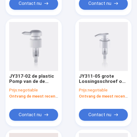
Contact nu
Contact nu
JY317-02 de plastic
JY311-05 grote
Pomp van de de
Lossingsschroef op
Doseringsvervanging
Pomp van de de
Prijs:
negotiable
Prijs:
negotiable
van de Lotionpomp
Zeepautomaat van
Ontvang de meest recente Prijs
Ontvang de meest recente Prijs
Hoogste Grote voor
de Sluitenlotion de
de Automaat van de
Plastic voor Douane
Zeeplotion
Kosmetische
Flessen
Contact nu
Contact nu