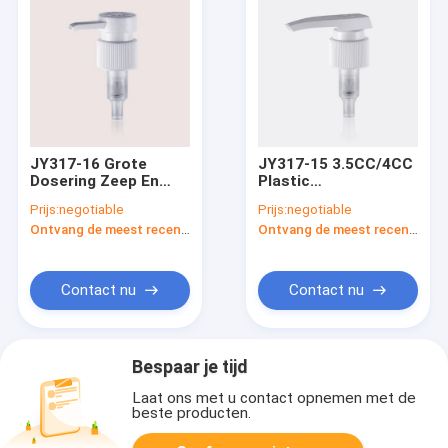
JY317-16 Grote
JY317-15 3.5CC/4CC
Dosering Zeep En
Plastic
Lotion Dispenser
Zeepdispenser Pomp
Prijs:
negotiable
Prijs:
negotiable
3.5CC-4.0CC Plastic
Type vergrendeling
Ontvang de meest recente Prijs
Ontvang de meest recente Prijs
Lotion Pomp
Aangepaste kleur
Contact nu
Contact nu
Bespaar je tijd
Laat ons met u contact opnemen met de
beste producten.