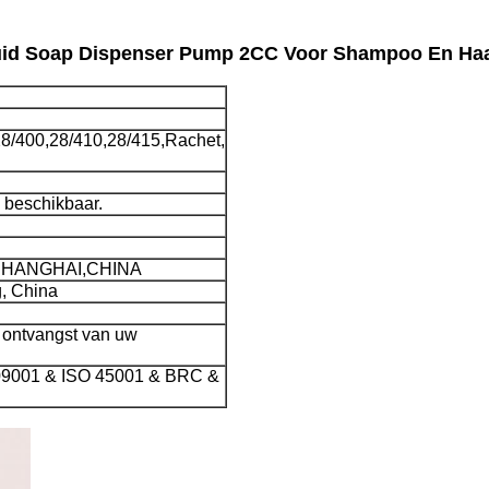
iquid Soap Dispenser Pump 2CC Voor Shampoo En Haa
28/400,28/410,28/415,Rachet,
n beschikbaar.
SHANGHAI,CHINA
, China
 ontvangst van uw
09001 & ISO 45001 & BRC &