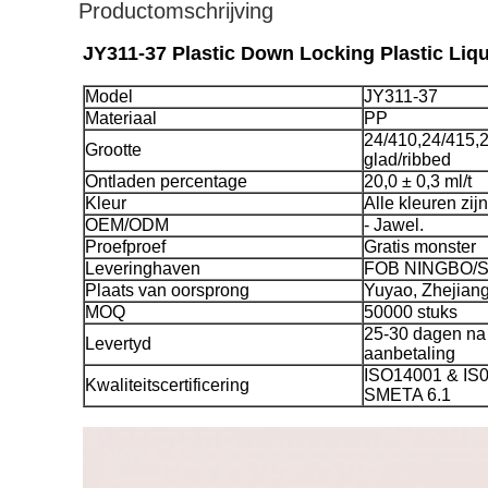
Productomschrijving
JY311-37 Plastic Down Locking Plastic L
Model
JY311-37
Materiaal
PP
24/410,24/415,
Grootte
glad/ribbed
Ontladen percentage
20,0 ± 0,3 ml/t
Kleur
Alle kleuren zij
OEM/ODM
- Jawel.
Proefproef
Gratis monster
Leveringhaven
FOB NINGBO/
Plaats van oorsprong
Yuyao, Zhejiang
MOQ
50000 stuks
25-30 dagen na
Levertyd
aanbetaling
ISO14001 & IS
Kwaliteitscertificering
SMETA 6.1