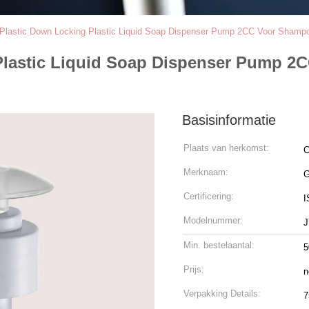
Plastic Down Locking Plastic Liquid Soap Dispenser Pump 2CC Voor Shampo
 Plastic Liquid Soap Dispenser Pump 
Basisinformatie
Plaats van herkomst:
C
Merknaam:
Certificering:
I
Modelnummer:
J
Min. bestelaantal:
5
Prijs:
n
Verpakking Details:
7