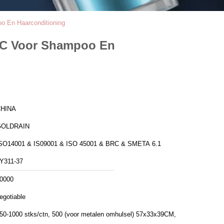
o En Haarconditioning
2CC Voor Shampoo En
HINA
GOLDRAIN
SO14001 & IS09001 & ISO 45001 & BRC & SMETA 6.1
Y311-37
0000
egotiable
50-1000 stks/ctn, 500 (voor metalen omhulsel) 57x33x39CM,