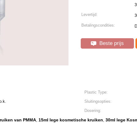
3
Levertijd:
3
Betalingscondities:
D
Beste prijs
Plastic Type:
o.k.
Sluitingsopties:
Dosering:
Kruiken van PMMA
15ml lege kosmetische kruiken
30ml lege Kos
,
,