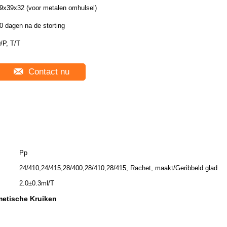
9x39x32 (voor metalen omhulsel)
0 dagen na de storting
/P, T/T
Contact nu
Pp
24/410,24/415,28/400,28/410,28/415, Rachet, maakt/Geribbeld glad
2.0±0.3ml/T
metische Kruiken