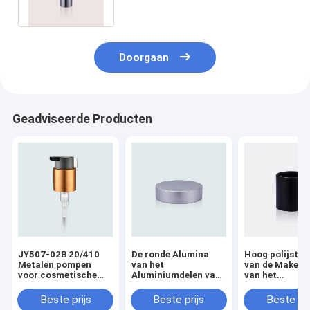
Zonder lucht
Doorgaan
Geadviseerde Producten
JY507-02B 20/410
De ronde Alumina
Hoog polijst H
Metalen pompen
van het
van de Make-u
voor cosmetische
Aluminiumdelen van
van het
behandeling met clip
de Vormdouane
Oppervlaktea
Zilveren Verschijning
de Pompsluiti
Beste prijs
Beste prijs
Beste pri
van de Kruikdekking
24/410 28/410