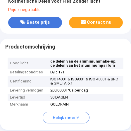
Kosmetische Delen voor Fles Zonder lucht
Prijs：negotiable
Beste prijs
Contact nu
Productomschrijving
,
de delen van de aluminiummake-up
Hoog licht
de delen van het aluminiumparfum
Betalingscondities
D/P, T/T
ISO14001 & IS09001 & ISO 45001 & BRC
Certificering
& SMETA 6.1
Levering vermogen
200,0000 PCs per dag
Levertijd
30 DAGEN
Merknaam
GOLDRAIN
Bekijk meer