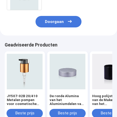
buiten Basis
Doorgaan
Geadviseerde Producten
JY507-02B 20/410
De ronde Alumina
Hoog polijst H
Metalen pompen
van het
van de Make-u
voor cosmetische
Aluminiumdelen van
van het
behandeling met clip
de Vormdouane
Oppervlaktea
Zilveren Verschijning
de Pompsluiti
Beste prijs
Beste prijs
Beste pri
van de Kruikdekking
24/410 28/410