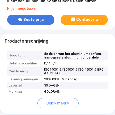
lucht van Aluminium Kosmetische Delen buiten
Basis
Prijs：negotiable
Beste prijs
Contact nu
Productomschrijving
,
de delen van het aluminiumparfum
Hoog licht
aangepaste aluminium onderdelen
Betalingscondities
D/P, T/T
ISO14001 & IS09001 & ISO 45001 & BRC
Certificering
& SMETA 6.1
Levering vermogen
200,0000 PCs per dag
Levertijd
30 DAGEN
Merknaam
GOLDRAIN
Bekijk meer