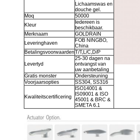
Lichaamswas en
douche gel.
Moq
50000
Iedereen is
Kleur
beschikbaar.
Merknaam
GOLDRAIN
FOB NINGBO,
Leveringhaven
China
Betalingsvoorwaarden
T/T,L/C,D/P
25-30 dagen na
Levertyd
ontvangst van
uw aanbetaling
Gratis monster
Ondersteuning
Voorjaarsopties
SS304, SS316
ISO14001 &
IS09001 & ISO
Kwaliteitscertificering
45001 & BRC &
SMETA 6.1