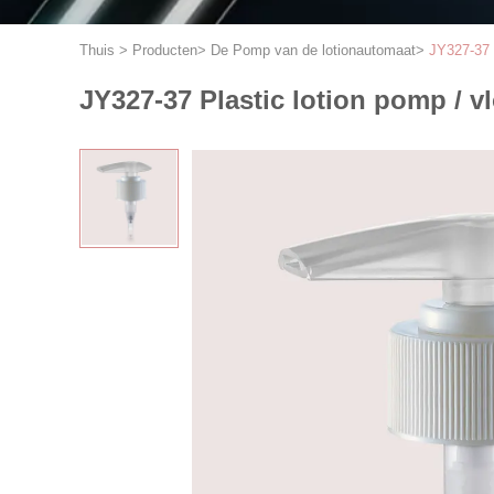
Thuis
>
Producten
>
De Pomp van de lotionautomaat
>
JY327-37 
JY327-37 Plastic lotion pomp / v