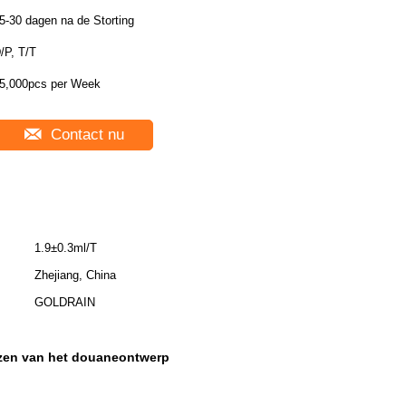
5-30 dagen na de Storting
/P, T/T
5,000pcs per Week
Contact nu
1.9±0.3ml/T
Zhejiang, China
GOLDRAIN
izen van het douaneontwerp