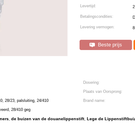
Levertijd:
2
Betalingscondities:
D
Levering vermogen:
8
Beste prijs
Dosering:
Plaats van Oorsprong:
, 28/23, palsluiting, 24/410
Brand name:
veerd, 28/410 geg
iners
de buizen van de douanelippenstift
Lege de Lippenstiftbu
,
,