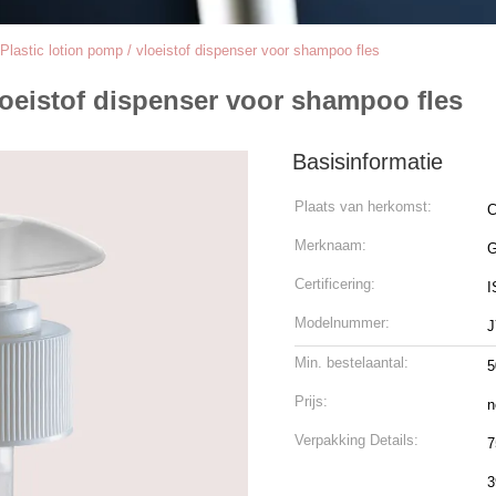
Plastic lotion pomp / vloeistof dispenser voor shampoo fles
loeistof dispenser voor shampoo fles
Basisinformatie
Plaats van herkomst:
C
Merknaam:
Certificering:
I
Modelnummer:
J
Min. bestelaantal:
5
Prijs:
n
Verpakking Details:
7
3