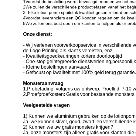
1Voordat de bestelling wordt bevestigd, moeten we het mat
2We zullen de verschillende productiefasen vanaf het begi
3. Elke lotion pomp spuitstuk kwaliteit gecontroleerd en 
4Voordat leveranciers een QC konden regelen om de kwalite
5We zullen ons best doen om klanten te helpen als er prob
Onze dienst:
- Wij verlenen voorverkoopservice in verschillende 
de Logo Printing als klant's vereisten, enz.
- Kwaliteitsgoedkeuringen kortere doorlooptijd
- One-stop geïntegreerde dienstverlening,persoonlij
- Kleine bestellingen aanvaard.
- Gefocust op kwaliteit met 100% geld terug garantie.
Monsteraanvraag
1.Probelading: volgens uw ontwerp. Proeftijd: 7-10
2.Proefproefkosten: Gratis voor bestaande monsters
Veelgestelde vragen
1) Kunnen we aluminium gebruiken op de lotionpo
Ja, we kunnen sliver, goud, zwart, en verschillend
2) Kunnen we uw gratis monsters krijgen?
Ja, onze monsters zijn alleen gratis voor klanten die