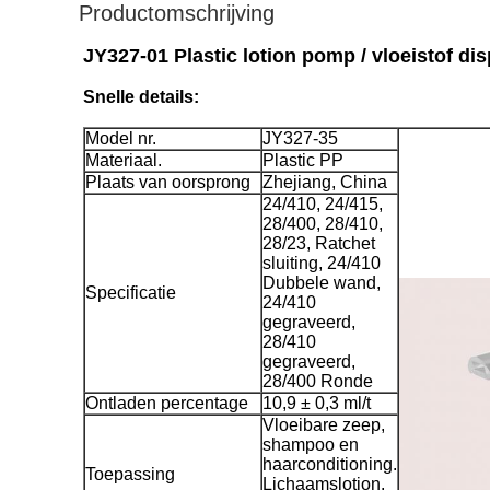
Productomschrijving
JY327-01 Plastic lotion pomp / vloeistof d
Snelle details:
Model nr.
JY327-35
Materiaal.
Plastic PP
Plaats van oorsprong
Zhejiang, China
24/410, 24/415,
28/400, 28/410,
28/23, Ratchet
sluiting, 24/410
Dubbele wand,
Specificatie
24/410
gegraveerd,
28/410
gegraveerd,
28/400 Ronde
Ontladen percentage
10,9 ± 0,3 ml/t
Vloeibare zeep,
shampoo en
haarconditioning.
Toepassing
Lichaamslotion.