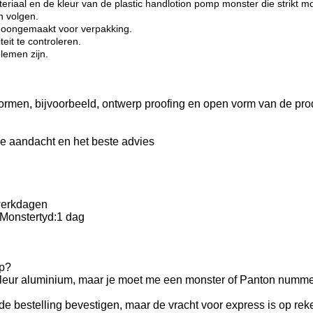
eriaal en de kleur van de plastic handlotion pomp monster die strikt 
n volgen.
schoongemaakt voor verpakking.
it te controleren.
lemen zijn.
vormen, bijvoorbeeld, ontwerp proofing en open vorm van de pro
ke aandacht en het beste advies
 werkdagen
 Monstertyd:1 dag
mp?
e kleur aluminium, maar je moet me een monster of Panton numm
 de bestelling bevestigen, maar de vracht voor express is op re