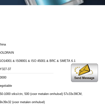
hina
GOLDRAIN
SO14001 & IS09001 & ISO 45001 & BRC & SMETA 6.1
Y327-37
0000
egotiable
50-1000 stks/ctn, 500 (voor metalen omhulsel) 57x33x39CM,
9x39x32 (voor metalen omhulsel)