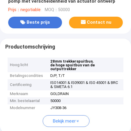
pomp met verscheidenheid van actuator ontwerp
Prijs：negotiable
MOQ：50000
Beste prijs
Contact nu
Productomschrijving
,
28mm trekkerspuitbus
Hoog licht
de hoge spuitbus van de
outputtrekker
Betalingscondities
D/P, T/T
ISO14001 & IS09001 & ISO 45001 & BRC
Certificering
& SMETA 6.1
Merknaam
GOLDRAIN
Min. bestelaantal
50000
Modelnummer
JY308-36
Bekijk meer