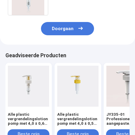
actuator ontwerp
Doorgaan
Geadviseerde Producten
Alle plastic
Alle plastic
JY335-01
vergrendelingslotion
vergrendelingslotion
Professionele
pomp met 4,0 ± 0,60
pomp met 4,0 ± 0,50
aangepaste
ml/T
ml/T
waterdichte pl
ontladingspercentage
ontladingspercentage
lotion Pump D
Beste prijs
Beste prijs
Beste pri