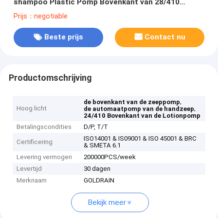
shampoo Plastic Pomp Bovenkant van 28/410
24/410 de Plastic Lotionpomp
Prijs：negotiable
Beste prijs
Contact nu
Productomschrijving
,
de bovenkant van de zeeppomp
Hoog licht
,
de automaatpomp van de handzeep
24/410 Bovenkant van de Lotionpomp
Betalingscondities
D/P, T/T
ISO14001 & IS09001 & ISO 45001 & BRC
Certificering
& SMETA 6.1
Levering vermogen
200000PCS/week
Levertijd
30 dagen
Merknaam
GOLDRAIN
Bekijk meer