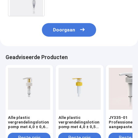
shampoo Plastic Pomp Bovenkant
van 28/410 24/410 de Plastic
Lotionpomp
Doorgaan
Geadviseerde Producten
Alle plastic
Alle plastic
JY335-01
vergrendelingslotion
vergrendelingslotion
Professionele
pomp met 4,0 ± 0,60
pomp met 4,0 ± 0,50
aangepaste
ml/T
ml/T
waterdichte pl
ontladingspercentage
ontladingspercentage
lotion Pump D
Beste prijs
Beste prijs
Beste pri