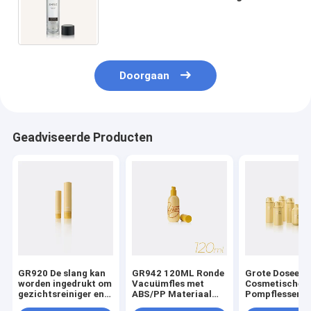
Kosmetische Pomp Flessen
Zonder lucht Zonder lucht GR230A
Doorgaan
Geadviseerde Producten
GR920 De slang kan
GR942 120ML Ronde
Grote Doseer
worden ingedrukt om
Vacuümfles met
Cosmetische A
gezichtsreiniger en
ABS/PP Materiaal
Pompflessen 
lotion in te houden
voor Airless Pomp
360 Graden