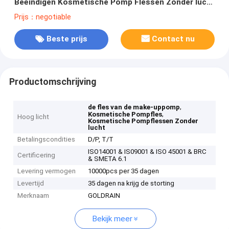
Beëindigen Kosmetische Pomp Flessen Zonder lucht
Zonder lucht GR230A
Prijs：negotiable
Beste prijs
Contact nu
Productomschrijving
,
de fles van de make-uppomp
,
Kosmetische Pompfles
Hoog licht
Kosmetische Pompflessen Zonder
lucht
Betalingscondities
D/P, T/T
ISO14001 & IS09001 & ISO 45001 & BRC
Certificering
& SMETA 6.1
Levering vermogen
10000pcs per 35 dagen
Levertijd
35 dagen na krijg de storting
Merknaam
GOLDRAIN
Bekijk meer