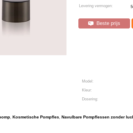
Levering vermogen:
5
Beste prijs
Model:
Kleur:
Dosering:
ppomp
Kosmetische Pompfles
Navulbare Pompflessen zonder luc
,
,