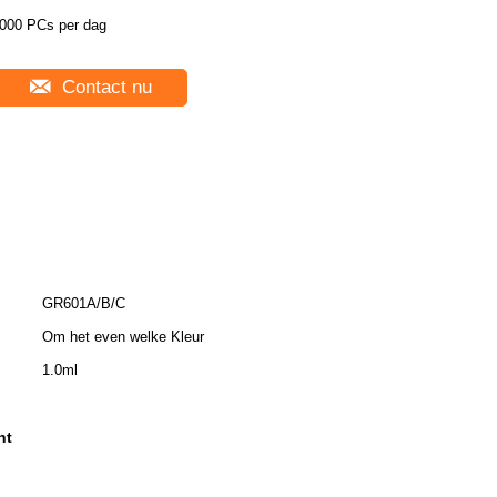
000 PCs per dag
Contact nu
GR601A/B/C
Om het even welke Kleur
1.0ml
ht