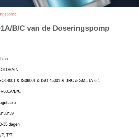
ringspomp
601A/B/C van de Doseringspomp
hina
GOLDRAIN
SO14001 & IS09001 & ISO 45001 & BRC & SMETA 6.1
R601A/B/C
egotiable
8*33*39
0-35 dagen
/P, T/T