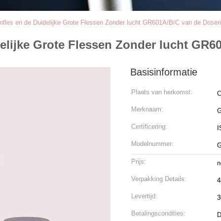
nfles en de Duidelijke Grote Flessen Zonder lucht GR601A/B/C van de Dose
delijke Grote Flessen Zonder lucht GR
Basisinformatie
Plaats van herkomst:
C
Merknaam:
Certificering:
I
Modelnummer:
G
Prijs:
n
Verpakking Details:
4
Levertijd:
3
Betalingscondities:
D