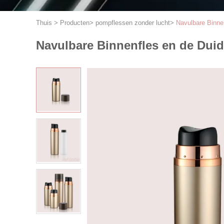
Thuis
>
Producten
>
pompflessen zonder lucht
>
Navulbare Binne
Navulbare Binnenfles en de Dui