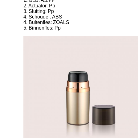
1.
GLB: AS/PP
2. Actuator: Pp
3. Sluiting: Pp
4. Schouder: ABS
4. Buitenfles: ZOALS
5. Binnenfles: Pp