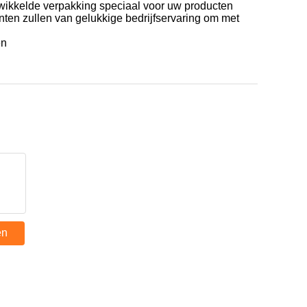
gewikkelde verpakking speciaal voor uw producten
lanten zullen van gelukkige bedrijfservaring om met
en
en