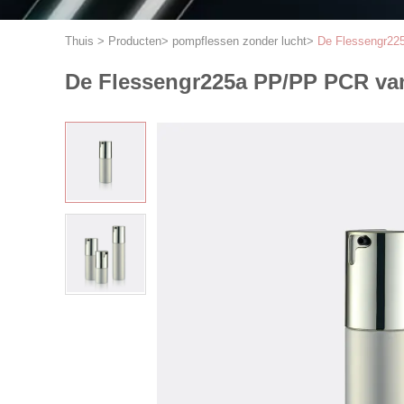
Thuis
>
Producten
>
pompflessen zonder lucht
>
De Flessengr22
De Flessengr225a PP/PP PCR va