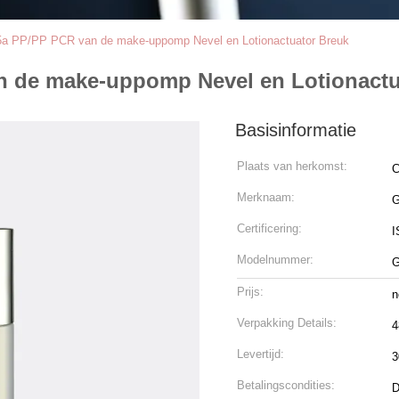
5a PP/PP PCR van de make-uppomp Nevel en Lotionactuator Breuk
n de make-uppomp Nevel en Lotionactu
Basisinformatie
Plaats van herkomst:
C
Merknaam:
Certificering:
I
Modelnummer:
Prijs:
n
Verpakking Details:
4
Levertijd:
3
Betalingscondities:
D