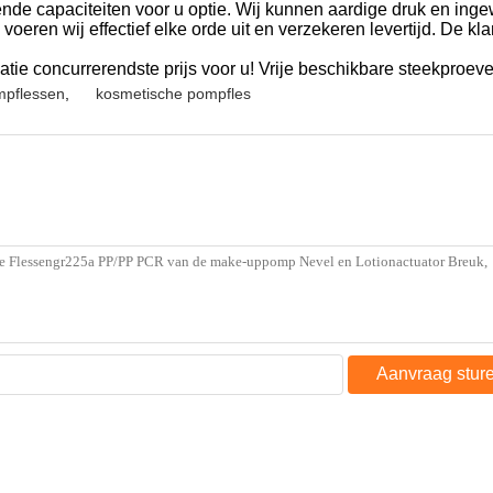
lende capaciteiten voor u optie. Wij kunnen aardige druk en in
 voeren wij effectief elke orde uit en verzekeren levertijd. De k
tie concurrerendste prijs voor u! Vrije beschikbare steekproev
mpflessen
,
kosmetische pompfles
Aanvraag stur