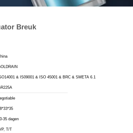
ator Breuk
hina
GOLDRAIN
SO14001 & IS09001 & ISO 45001 & BRC & SMETA 6.1
GR225A
egotiable
8*33*35
0-35 dagen
/P, T/T