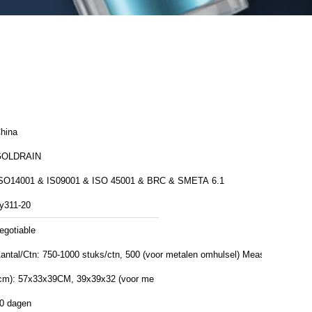
hina
GOLDRAIN
SO14001 & IS09001 & ISO 45001 & BRC & SMETA 6.1
y311-20
egotiable
antal/Ctn: 750-1000 stuks/ctn, 500 (voor metalen omhulsel) Meas
cm): 57x33x39CM, 39x39x32 (voor me
0 dagen