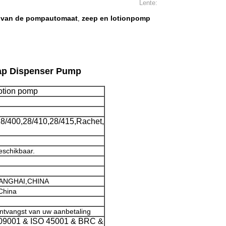
Lente:
n van de pompautomaat
zeep en lotionpomp
,
oap Dispenser Pump
lotion pomp
28/400,28/410,28/415,Rachet,
beschikbaar.
ANGHAI,CHINA
China
ntvangst van uw aanbetaling
09001 & ISO 45001 & BRC &