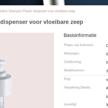
Valve Shampoo Plastic dispenser voor vloeibare zeep
dispenser voor vloeibare zeep
Basisinformatie
Plaats van herkomst:
C
Merknaam:
Certificering:
I
Modelnummer:
J
Prijs:
n
Verpakking Details:
A
(
Levertijd:
3