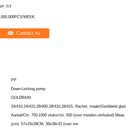
/P, T/T
,500,000PCS/WEEK
Contact nu
PP
Down-Locking pomp
GOLDRAIN
24/410,24/415,28/400,28/410,28/415, Rachet, maakt/Geribbeld glad
Aantal/Ctn: 750-1000 stuks/ctn, 500 (voor metalen omhulsel) Meas
(cm): 57x33x39CM, 39x39x32 (voor me