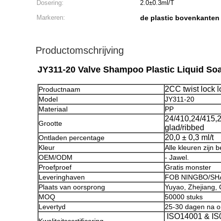
Dosering:
2.0±0.3ml/T
Markeren:
de plastic bovenkante
Productomschrijving
JY311-20 Valve Shampoo Plastic Liquid S
2CC twist lock 
Productnaam
Model
JY311-20
Materiaal
PP
24/410,24/415,
Grootte
glad/ribbed
20,0 ± 0,3 ml/t
Ontladen percentage
Kleur
Alle kleuren zijn 
OEM/ODM
- Jawel.
Proefproef
Gratis monster
Leveringhaven
FOB NINGBO/SH
Plaats van oorsprong
Yuyao, Zhejiang, 
MOQ
50000 stuks
Levertyd
25-30 dagen na o
ISO14001 & IS