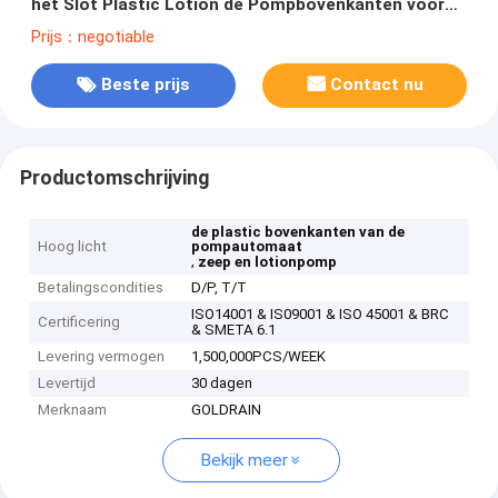
het Slot Plastic Lotion de Pompbovenkanten voor
Flessen
Prijs：negotiable
Beste prijs
Contact nu
Productomschrijving
de plastic bovenkanten van de
Hoog licht
pompautomaat
,
zeep en lotionpomp
Betalingscondities
D/P, T/T
ISO14001 & IS09001 & ISO 45001 & BRC
Certificering
& SMETA 6.1
Levering vermogen
1,500,000PCS/WEEK
Levertijd
30 dagen
Merknaam
GOLDRAIN
Bekijk meer