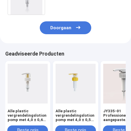
Pompbovenkanten voor Flessen
Doorgaan
Geadviseerde Producten
Alle plastic
Alle plastic
JY335-01
vergrendelingslotion
vergrendelingslotion
Professionele
pomp met 4,0 ± 0,60
pomp met 4,0 ± 0,50
aangepaste
ml/T
ml/T
waterdichte pl
ontladingspercentage
ontladingspercentage
lotion Pump D
Beste prijs
Beste prijs
Beste pri