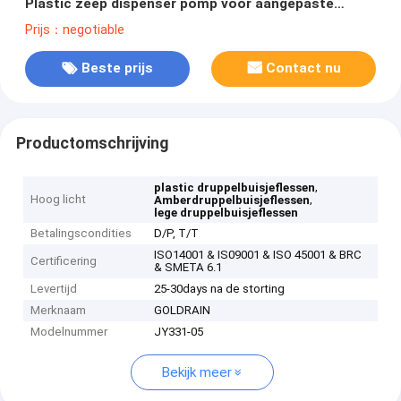
Plastic zeep dispenser pomp voor aangepaste
cosmetische flessen
Prijs：negotiable
Beste prijs
Contact nu
Productomschrijving
,
plastic druppelbuisjeflessen
Hoog licht
,
Amberdruppelbuisjeflessen
lege druppelbuisjeflessen
Betalingscondities
D/P, T/T
ISO14001 & IS09001 & ISO 45001 & BRC
Certificering
& SMETA 6.1
Levertijd
25-30days na de storting
Merknaam
GOLDRAIN
Modelnummer
JY331-05
Bekijk meer