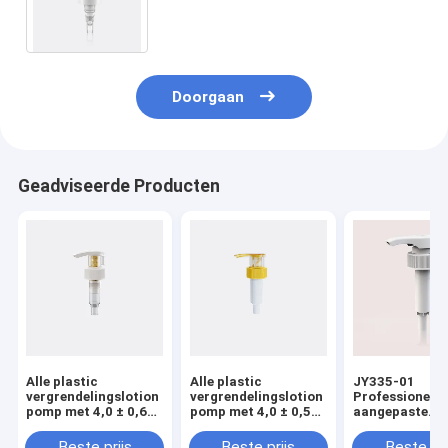
dispenser pomp voor aangepaste
cosmetische flessen
Doorgaan
Geadviseerde Producten
Alle plastic
Alle plastic
JY335-01
vergrendelingslotion
vergrendelingslotion
Professionele
pomp met 4,0 ± 0,60
pomp met 4,0 ± 0,50
aangepaste
ml/T
ml/T
waterdichte pl
ontladingspercentage
ontladingspercentage
lotion Pump D
Beste prijs
Beste prijs
Beste pri