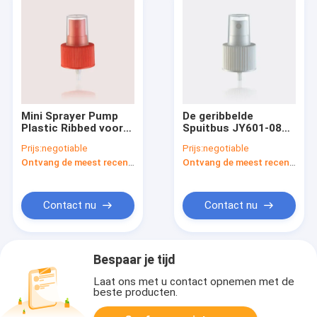
Mini Sprayer Pump
De geribbelde
Plastic Ribbed voor
Spuitbus JY601-08B
Persoonlijke
28/23 van de
Prijs:
negotiable
Prijs:
negotiable
verzorging JY601-
Mistpomp
Ontvang de meest recente Prijs
Ontvang de meest recente Prijs
08A 28/410
Schroefhoogte
3.175mm
Contact nu
Contact nu
Bespaar je tijd
Laat ons met u contact opnemen met de
beste producten.