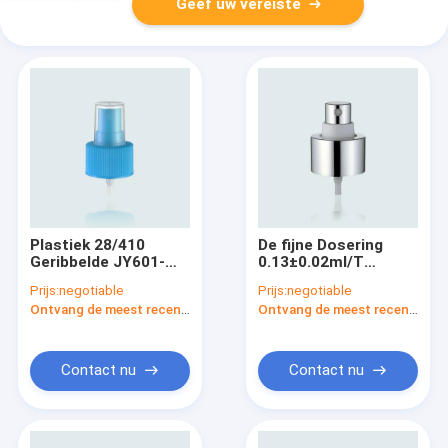
Geef uw vereiste
Plastiek 28/410
De fijne Dosering
Geribbelde JY601-
0.13±0.02ml/T
08D-Schroefhoogte
JY601-08E 28/410
Prijs:
negotiable
Prijs:
negotiable
4.23mm van de
Hoogte 3.175mm van
Ontvang de meest recente Prijs
Ontvang de meest recente Prijs
spuitbuspomp
de Mistspuitbus van
de Aluminiumschroef
Contact nu
Contact nu