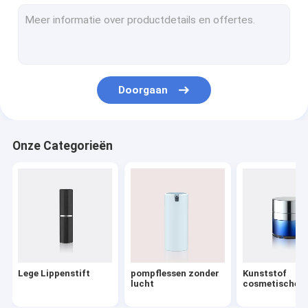
De Pomp van de lotionautomaat
Plastic Trekkerspuitbus
Oliepomp
Doorgaan
Poedercompact
AluminiumKroonkurken
Onze Categorieën
fijne mistspuitbus
Kosmetische Behandelingspompen
HUISDIEREN Kosmetische Flessen
Schuimende Zeeppomp
Lege Lippenstift
pompflessen zonder
Kunststof
Middel om nagellak te verwijderenpomp
lucht
cosmetische p