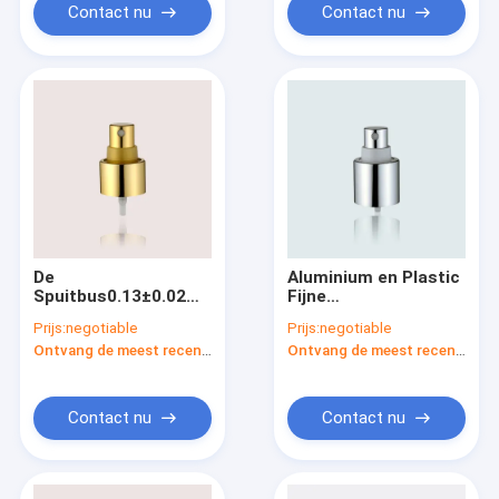
Contact nu
Contact nu
De
Aluminium en Plastic
Spuitbus0.13±0.02ml/t
Fijne
Dosering JY601-07K
Mistspuitbussen
Prijs:
negotiable
Prijs:
negotiable
van de gepaste kleur
JY601-07L 24/415
Ontvang de meest recente Prijs
Ontvang de meest recente Prijs
Kosmetische Fijne
Mist
Contact nu
Contact nu