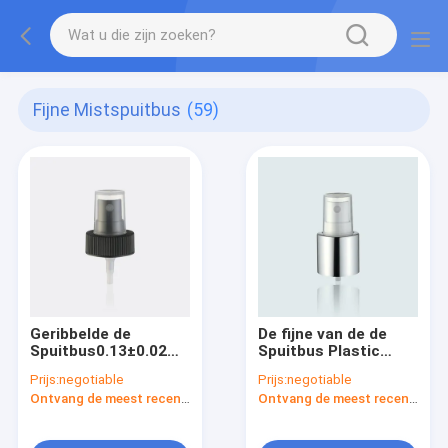
Fijne Mistspuitbus
(59)
Geribbelde de
De fijne van de de
Spuitbus0.13±0.02ml/t
Spuitbus Plastic
Dosering JY601-08C
Pomp van het
Prijs:
negotiable
Prijs:
negotiable
28/400 van de
Mistwater Spuitbus
Ontvang de meest recente Prijs
Ontvang de meest recente Prijs
persoonlijke
JY601-07J 24/415
verzorging Fijne Mist