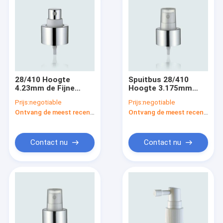
28/410 Hoogte
Spuitbus 28/410
4.23mm de Fijne
Hoogte 3.175mm
Spuitbus JY601-08F
JY601-08G van de
Prijs:
negotiable
Prijs:
negotiable
van de
persoonlijke
Ontvang de meest recente Prijs
Ontvang de meest recente Prijs
Aluminiumschroef
verzorging Fijne Mist
van de Mistpomp
van de
Aluminiumschroef
Contact nu
Contact nu
Huis
Producten
Ongeveer ons