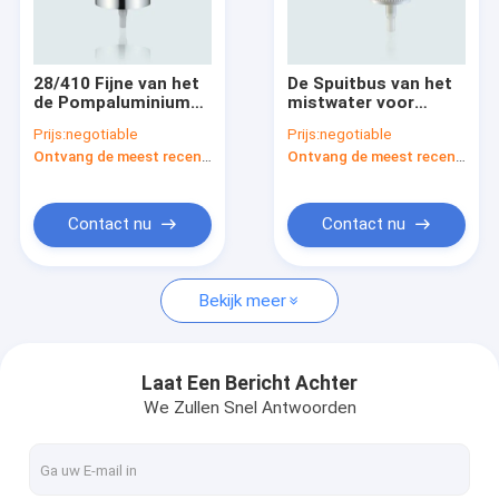
Fabrieksreis
Kwaliteitscontrole
28/410 Fijne van het
De Spuitbus van het
de Pompaluminium
mistwater voor
Contacteer ons
van de Mistspuitbus
Sluiting
Prijs:
negotiable
Prijs:
negotiable
de Schroefhoogte
18mm&20mm&24mm
Ontvang de meest recente Prijs
Ontvang de meest recente Prijs
4.2mm JY601-08H
JY601-11
Verzoek om een Citaat
Company News
Contact nu
Contact nu
Bekijk meer
Lege Lippenstift
pompflessen zonder lucht
Laat Een Bericht Achter
We Zullen Snel Antwoorden
Kunststof cosmetische potten
parfum pomp sproeier