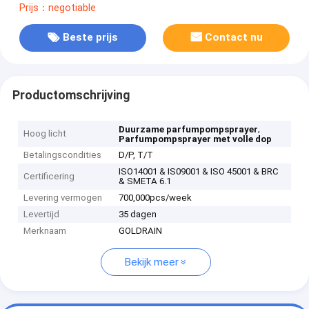
Prijs：negotiable
Beste prijs
Contact nu
Productomschrijving
,
Duurzame parfumpompsprayer
Hoog licht
Parfumpompsprayer met volle dop
Betalingscondities
D/P, T/T
ISO14001 & IS09001 & ISO 45001 & BRC
Certificering
& SMETA 6.1
Levering vermogen
700,000pcs/week
Levertijd
35 dagen
Merknaam
GOLDRAIN
Bekijk meer