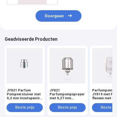
Doorgaan
Geadviseerde Producten
JY821 Parfum
JY821
Parfumpompsp
Pompverstuiver met
Parfumpompsprayer
JY819 met PP
0,2 mm Inzetopening
met 0,27 mm
flessen met ee
Diameter Aluminium
insluitspoortdiameter
ontladingsper
Materialen en 15/410
en
van 0,085 ± 0,
Beste prijs
Beste prijs
Beste pri
Sluitoptie
aluminiummaterialen