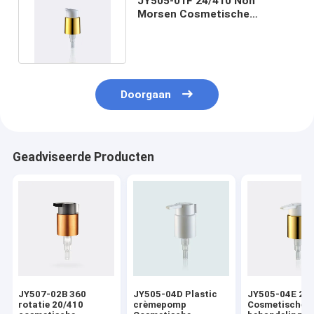
JY505-01F 24/410 Non
Morsen Cosmetische
Behandeling Pompen Metalen
Shell
Doorgaan
Geadviseerde Producten
JY507-02B 360
JY505-04D Plastic
JY505-04E 24
rotatie 20/410
crèmepomp
Cosmetische