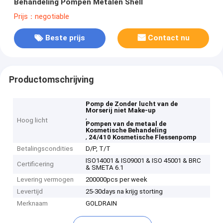
Behandeling Pompen Metalen Shell
Prijs：negotiable
Beste prijs
Contact nu
Productomschrijving
Pomp de Zonder lucht van de
Morserij niet Make-up
,
Hoog licht
Pompen van de metaal de
Kosmetische Behandeling
,
24/410 Kosmetische Flessenpomp
Betalingscondities
D/P, T/T
ISO14001 & IS09001 & ISO 45001 & BRC
Certificering
& SMETA 6.1
Levering vermogen
200000pcs per week
Levertijd
25-30days na krijg storting
Merknaam
GOLDRAIN