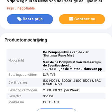
Vrije Weg buiten Nevel van de Prestige de Fijne Mist
Prijs：negotiable
Beste prijs
Contact nu
Productomschrijving
De Pompspuitbus van de vier
Sluitings Fijne Mist
,
Hoog licht
Van de de Pompmist van de haarlijm
de Spuitbushoofd
,
20/410 Fijne de Mistspuitbus van pp
Betalingscondities
D/P, T/T
ISO14001 & IS09001 & ISO 45001 & BRC
Certificering
& SMETA 6.1
Levering vermogen
2,000,000PCS per Week
Levertijd
35days
Merknaam
GOLDRAIN