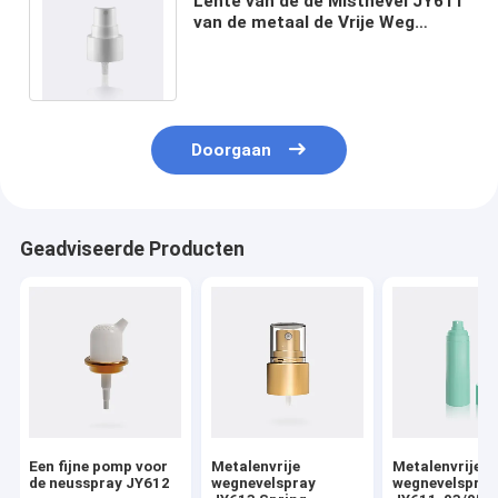
Lente van de de Mistnevel JY611
van de metaal de Vrije Weg
buiten Nevel van de Prestige de
Fijne Mist
Doorgaan
Geadviseerde Producten
Een fijne pomp voor
Metalenvrije
Metalenvrije
de neusspray JY612
wegnevelspray
wegnevelspray