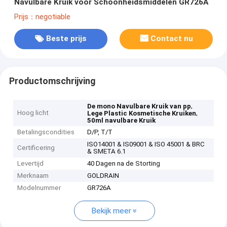
Navulbare Kruik voor Schoonheidsmiddelen GR726A
Prijs：negotiable
Beste prijs
Contact nu
Productomschrijving
,
De mono Navulbare Kruik van pp
Hoog licht
,
Lege Plastic Kosmetische Kruiken
50ml navulbare Kruik
Betalingscondities
D/P, T/T
ISO14001 & IS09001 & ISO 45001 & BRC
Certificering
& SMETA 6.1
Levertijd
40 Dagen na de Storting
Merknaam
GOLDRAIN
Modelnummer
GR726A
Bekijk meer