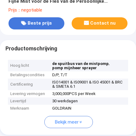
Fijne Mist voor de Fles van de Persoonlijke
verzorgingstichting
Prijs：negotiable
Beste prijs
Contact nu
Productomschrijving
,
de spuitbus van de mistpomp
Hoog licht
pomp mijnheer sprayer
Betalingscondities
D/P, T/T
ISO14001 & IS09001 & ISO 45001 & BRC
Certificering
& SMETA 6.1
Levering vermogen
3,000,000PCS per Week
Levertijd
30 werkdagen
Merknaam
GOLDRAIN
Bekijk meer