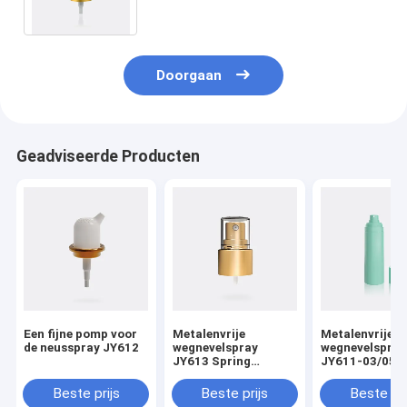
verzorgingstichting
Doorgaan
Geadviseerde Producten
Een fijne pomp voor
Metalenvrije
Metalenvrije
de neusspray JY612
wegnevelspray
wegnevelspray
JY613 Spring
JY611-03/05 S
Outdoor Prestige
Outdoor Prest
Fine Mist Spray
Fine Mist Spra
Beste prijs
Beste prijs
Beste pri