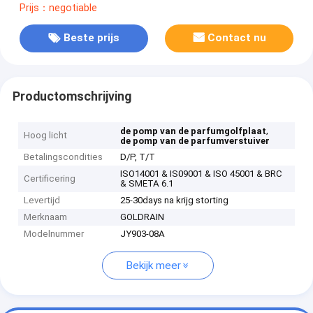
Prijs：negotiable
Beste prijs
Contact nu
Productomschrijving
,
de pomp van de parfumgolfplaat
Hoog licht
de pomp van de parfumverstuiver
Betalingscondities
D/P, T/T
ISO14001 & IS09001 & ISO 45001 & BRC
Certificering
& SMETA 6.1
Levertijd
25-30days na krijg storting
Merknaam
GOLDRAIN
Modelnummer
JY903-08A
Bekijk meer