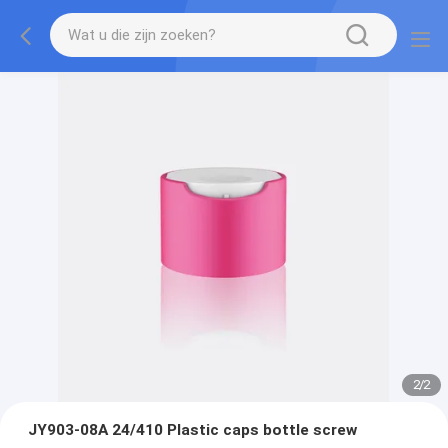
2
/
2
JY903-08A 24/410 Plastic caps bottle screw