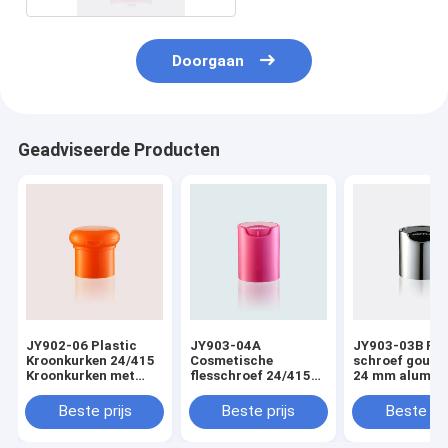
Doorgaan
Geadviseerde Producten
JY902-06 Plastic
JY903-04A
JY903-03B Pla
Kroonkurken 24/415
Cosmetische
schroef goud z
Kroonkurken met
flesschroef 24/415
24 mm alumin
beugel
doppen
kroonkurken v
shampoofles
Beste prijs
Beste prijs
Beste pri