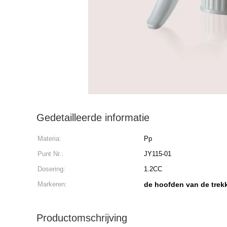
Gedetailleerde informatie
Materia:
Pp
Punt Nr.:
JY115-01
Dosering:
1.2CC
Markeren:
de hoofden van de trek
Productomschrijving