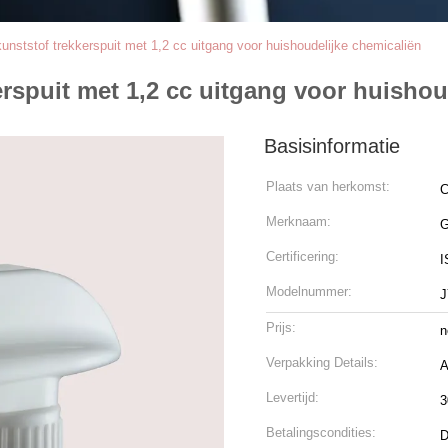
nststof trekkerspuit met 1,2 cc uitgang voor huishoudelijke chemicaliën
rspuit met 1,2 cc uitgang voor huishou
Basisinformatie
Plaats van herkomst:
C
Merknaam:
Certificering:
I
Modelnummer:
J
Prijs:
n
Verpakking Details:
A
Levertijd:
3
Betalingscondities:
D