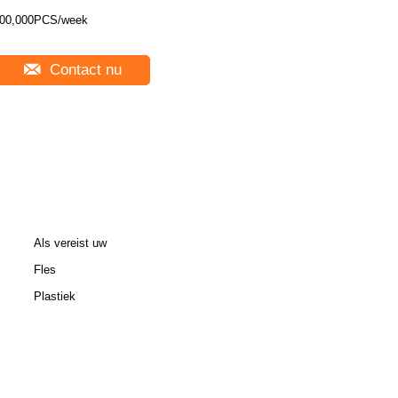
00,000PCS/week
Contact nu
Als vereist uw
Fles
Plastiek