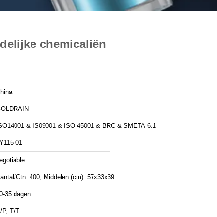
delijke chemicaliën
hina
GOLDRAIN
SO14001 & IS09001 & ISO 45001 & BRC & SMETA 6.1
Y115-01
egotiable
antal/Ctn: 400, Middelen (cm): 57x33x39
0-35 dagen
/P, T/T