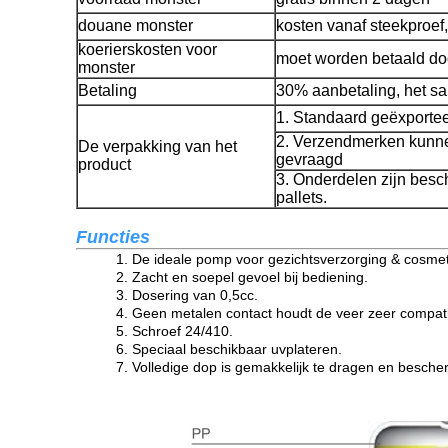
douane monster
kosten vanaf steekproef
koerierskosten voor
moet worden betaald do
monster
Betaling
30% aanbetaling, het sa
1. Standaard geëxporte
2. Verzendmerken kunne
De verpakking van het
gevraagd
product
3. Onderdelen zijn bes
pallets.
Functies
1. De ideale pomp voor gezichtsverzorging & cosmet
2. Zacht en soepel gevoel bij bediening.
3. Dosering van 0,5cc.
4. Geen metalen contact houdt de veer zeer compati
5. Schroef 24/410.
6. Speciaal beschikbaar uvplateren.
7. Volledige dop is gemakkelijk te dragen en bescher