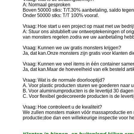
A: Normaal gesproken
Boven 50000 stks: T/T.30% aanbetaling, saldo tegen
Onder 50000 stks: T/T 100% vooraf.
Vraag: Hoe start u een project op maat met uw bedrij
A: Stuur ons alstublieft uw ontwerptekeningen of ori
van monsters regelen zodra we uw aanbetaling heb
Vraag: Kunnen we uw gratis monsters krijgen?
Ja, dat kan.Onze monsters zijn gratis voor klanten d
Vraag: Kunnen we veel items in één container sam
Ja, dat kan.Maar de hoeveelheid van elk besteld art
Vraag: Wat is de normale doorlooptijd?
A. Voor plastic producten sturen we goederen naar
B. Voor aluminiumproducten is de levertijd 30 dag
C. Voor flexibel gedecoreerde producten is de lev
Vraag: Hoe controleert u de kwaliteit?
We zullen monsters maken vóór massaproductie en n
productie;doe dan een willekeurige inspectie voor h