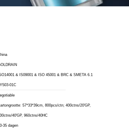
hina
GOLDRAIN
SO14001 & IS09001 & ISO 45001 & BRC & SMETA 6.1
Y503-01C
egotiable
artongrootte: 57*33*39cm, 800pcs/ctn; 400ctns/20'GP,
00ctns/40'GP, 960ctns/40HC
0-35 dagen