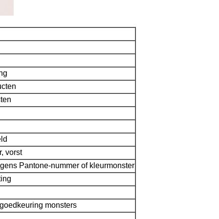
ing
ucten
ten
eld
r, vorst
olgens Pantone-nummer of kleurmonster
ting
 goedkeuring monsters