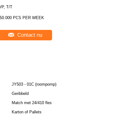
/P, T/T
50.000 PCS PER WEEK
Contact nu
JY503 - 01C (roompomp)
Geribbeld
Match met 24/410 fles
Karton of Pallets