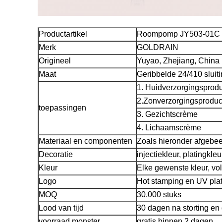
Productartikel
Roompomp JY503-01C
Merk
GOLDRAIN
Origineel
Yuyao, Zhejiang, China
Maat
Geribbelde 24/410 sluit
1. Huidverzorgingsprod
2.Zonverzorgingsproduc
toepassingen
3. Gezichtscrème
4. Lichaamscrème
Materiaal en componenten
Zoals hieronder afgebe
Decoratie
injectiekleur, platingkleu
Kleur
Elke gewenste kleur, v
Logo
Hot stamping en UV pla
MOQ
30.000 stuks
Lood van tijd
30 dagen na storting en
voorraad monster
gratis binnen 2 dagen