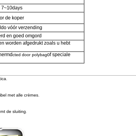
, 7~10days
or de koper
ldo vóór verzending
erd en goed omgord
n worden afgedrukt zoals u hebt
chermd
of speciale
cted door polybag
ica.
bel met alle crèmes.
mt de sluiting.