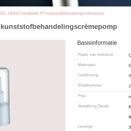
01C 24/410 Geribbelde PP-kunststofbehandelingscrèmepomp
P-kunststofbehandelingscrèmepomp
Basisinformatie
Plaats van herkomst:
C
Merknaam:
Certificering:
I
Modelnummer:
J
Prijs:
n
Verpakking Details:
K
8
Levertijd:
3