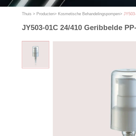
Thuis
>
Producten
>
Kosmetische Behandelingspompen
>
JY503-
JY503-01C 24/410 Geribbelde P