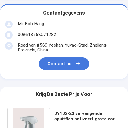
Contactgegevens
Mr. Bob Hang
008618758071282
Road van #589 Yeshan, Yuyao-Stad, Zhejiang-
Provincie, China
Contact nu
Krijg De Beste Prijs Voor
JY102-23 vervangende
spuitfles activeert grote vorm
en op maat gesneden actuator