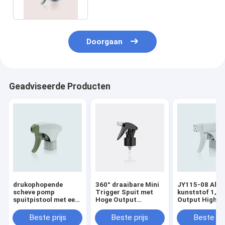
Doorgaan
Geadviseerde Producten
drukophopende
360° draaibare Mini
JY115-08 Alle
scheve pomp
Trigger Spuit met
kunststof 1,2
spuitpistool met een
Hoge Output
Output High O
krachtige explosieve
JY106A-07
Trigger Spray
kracht JY118
omgeven voor
Beste prijs
Beste prijs
Beste pri
huishoudelijke