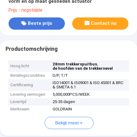
vorm en op maat gesneden actuator
Prijs：negotiable
Beste prijs
Contact nu
Productomschrijving
,
28mm trekkerspuitbus
Hoog licht
de hoofden van de trekkernevel
Betalingscondities
D/P, T/T
ISO14001 & IS09001 & ISO 45001 & BRC
Certificering
& SMETA 6.1
Levering vermogen
5,000,000PCS/WEEK
Levertijd
25-35 dagen
Merknaam
GOLDRAIN
Bekijk meer