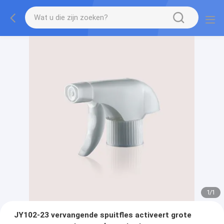
1
/
1
JY102-23 vervangende spuitfles activeert grote