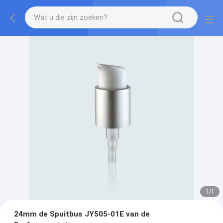
1
/
1
24mm de Spuitbus JY505-01E van de