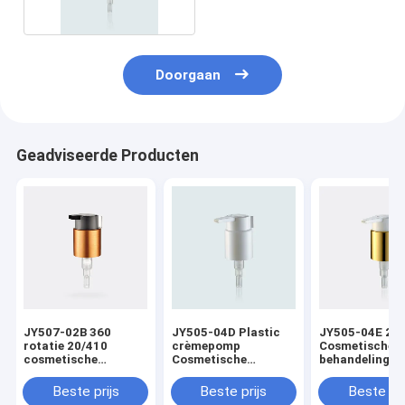
Doorgaan
Geadviseerde Producten
JY507-02B 360
JY505-04D Plastic
JY505-04E 24
rotatie 20/410
crèmepomp
Cosmetische
cosmetische
Cosmetische
behandeling M
metaalbehandeling
behandelingspompen
crèmepomp met
crème pomp met clip
24/410
Beste prijs
Beste prijs
Beste pri