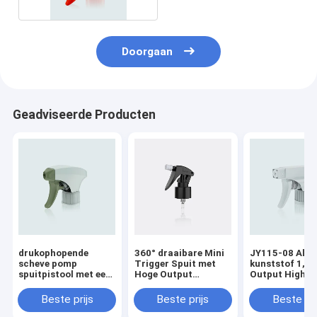
Doorgaan
Geadviseerde Producten
drukophopende
360° draaibare Mini
JY115-08 Alle
scheve pomp
Trigger Spuit met
kunststof 1,2
spuitpistool met een
Hoge Output
Output High O
krachtige explosieve
JY106A-07
Trigger Spray
kracht JY118
omgeven voor
Beste prijs
Beste prijs
Beste pri
huishoudelijke
chemicaliën