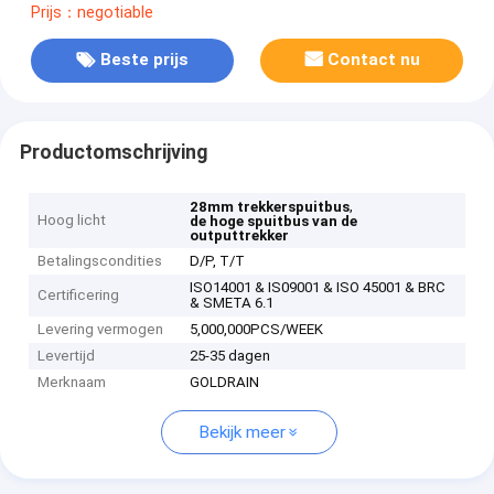
Prijs：negotiable
Beste prijs
Contact nu
Productomschrijving
,
28mm trekkerspuitbus
Hoog licht
de hoge spuitbus van de
outputtrekker
Betalingscondities
D/P, T/T
ISO14001 & IS09001 & ISO 45001 & BRC
Certificering
& SMETA 6.1
Levering vermogen
5,000,000PCS/WEEK
Levertijd
25-35 dagen
Merknaam
GOLDRAIN
Bekijk meer