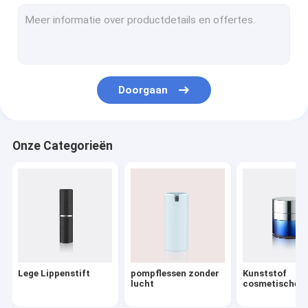
De Pomp van de lotionautomaat
Plastic Trekkerspuitbus
Oliepomp
Doorgaan
Poedercompact
AluminiumKroonkurken
Onze Categorieën
fijne mistspuitbus
Kosmetische Behandelingspompen
HUISDIEREN Kosmetische Flessen
Schuimende Zeeppomp
Lege Lippenstift
pompflessen zonder
Kunststof
Middel om nagellak te verwijderenpomp
lucht
cosmetische p