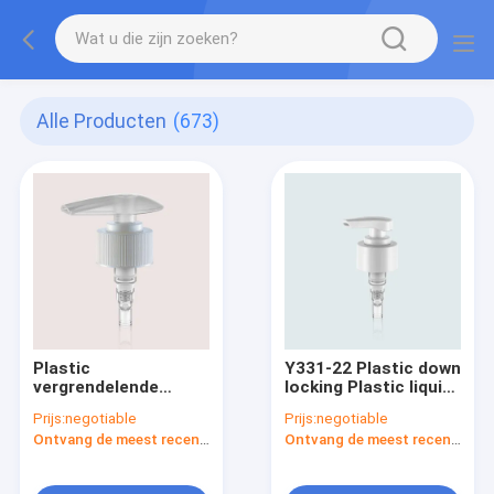
Alle Producten
(673)
Plastic
Y331-22 Plastic down
vergrendelende
locking Plastic liquid
vloeibare zeep
soap dispenser pump
Prijs:
negotiable
Prijs:
negotiable
dispenser pomp voor
voor shampoo en
Ontvang de meest recente Prijs
Ontvang de meest recente Prijs
shampoo en
haarconditioning
haarconditionering
dosering 0,5 ± 0,05