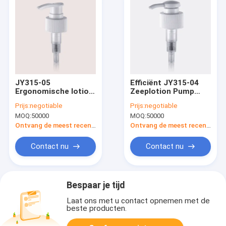
JY315-05
Efficiënt JY315-04
Ergonomische lotion
Zeeplotion Pump
dispenser pomp
Leak Proof
Prijs:
negotiable
Prijs:
negotiable
lekbestendig
MOQ:
50000
MOQ:
50000
Ontvang de meest recente Prijs
Ontvang de meest recente Prijs
Contact nu
Contact nu
Bespaar je tijd
Laat ons met u contact opnemen met de
beste producten.