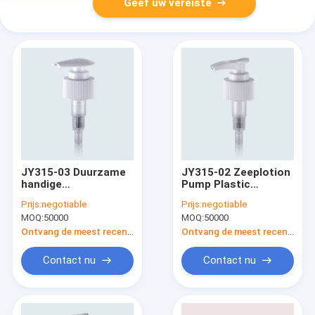
Geef uw vereiste
JY315-03 Duurzame
JY315-02 Zeeplotion
handige
Pump Plastic
zeeplotionpomp
Polypropyleen Sleek
Prijs:
negotiable
Prijs:
negotiable
MOQ:
50000
MOQ:
50000
Ontvang de meest recente Prijs
Ontvang de meest recente Prijs
Contact nu
Contact nu