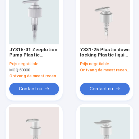
JY315-01 Zeeplotion
Y331-25 Plastic down
Pump Plastic
locking Plastic liquid
Betrouwbaar
soap dispenser pump
Prijs:
negotiable
Prijs:
negotiable
Hygiënisch
voor shampoo en
MOQ:
50000
Ontvang de meest recente Prijs
haarconditioning
Ontvang de meest recente Prijs
Contact nu
Contact nu
Huis
Producten
Ongeveer ons