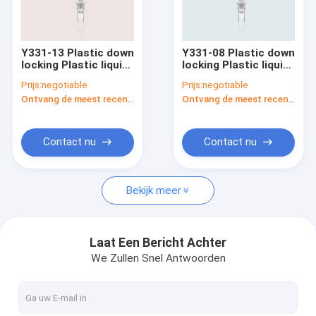
Fabrieksreis
Kwaliteitscontrole
Y331-13 Plastic down
Y331-08 Plastic down
locking Plastic liquid
locking Plastic liquid
Contacteer ons
soap dispenser pump
soap dispenser pump
Prijs:
negotiable
Prijs:
negotiable
voor shampoo en
voor shampoo en
Ontvang de meest recente Prijs
Ontvang de meest recente Prijs
haarconditioning
haarconditioning
Verzoek om een Citaat
Company News
Contact nu
Contact nu
Bekijk meer
Lege Lippenstift
pompflessen zonder lucht
Laat Een Bericht Achter
We Zullen Snel Antwoorden
Kunststof cosmetische potten
parfum pomp sproeier