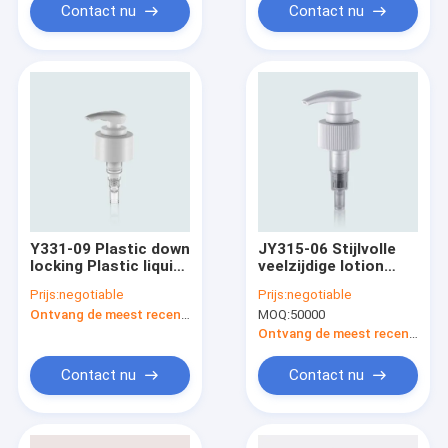
ml/T fles
Contact nu
Contact nu
Y331-09 Plastic down
JY315-06 Stijlvolle
locking Plastic liquid
veelzijdige lotion
soap dispenser pump
dispenser pomp
Prijs:
negotiable
Prijs:
negotiable
voor shampoo en
Ontvang de meest recente Prijs
MOQ:
50000
haarconditioning
Ontvang de meest recente Prijs
Contact nu
Contact nu