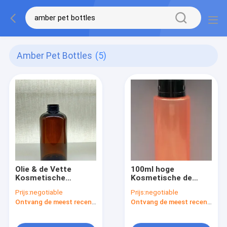
Amber Pet Bottles
(5)
Olie & de Vette
100ml hoge
Kosmetische
Kosmetische de
Flessen van het
Flessen niet Giftige
Prijs:
negotiable
Prijs:
negotiable
Weerstandshuisdier/de
Geurloos van het
Ontvang de meest recente Prijs
Ontvang de meest recente Prijs
Amber Vrije
Transparantiehuisdier
Steekproeven van
voor het Schroeven
Huisdierenflessen
GLB of Pomp