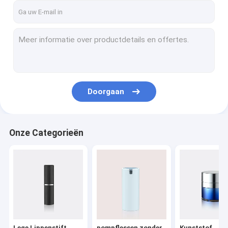
Doorgaan
Onze Categorieën
Lege Lippenstift
pompflessen zonder
Kunststof