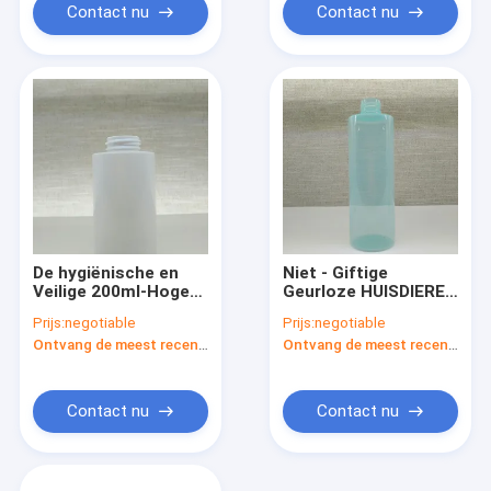
voor Voorraad
Contact nu
Contact nu
De hygiënische en
Niet - Giftige
Veilige 200ml-Hoge
Geurloze HUISDIEREN
Transparantie van
Kosmetische
Prijs:
negotiable
Prijs:
negotiable
HUISDIEREN
Flessen 250ml voor
Ontvang de meest recente Prijs
Ontvang de meest recente Prijs
Kosmetische
Shampoo OEM/ODM
Flessen
Contact nu
Contact nu