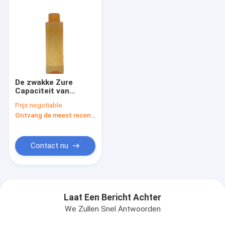
De zwakke Zure
Capaciteit van
Weerstands
Prijs:
negotiable
Geurloze Mini Plastic
Ontvang de meest recente Prijs
Flessen 80ml
Contact nu
Laat Een Bericht Achter
We Zullen Snel Antwoorden